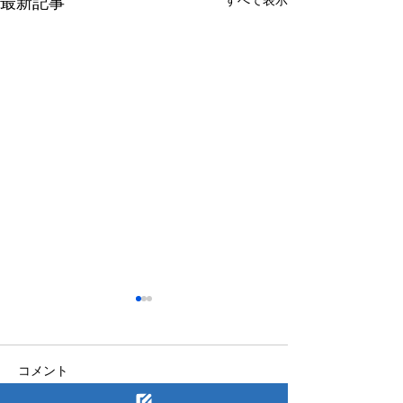
すべて表示
最新記事
2026.04.24 | ゴールデン
2025.12.09 |
ウイーク期間の営業のお
業のお知らせ
知らせ
平素より格別のご高配を賜り
平素より格別のご
コメント
厚く御礼申し上げます。 ゴー
厚く御礼申し上げ