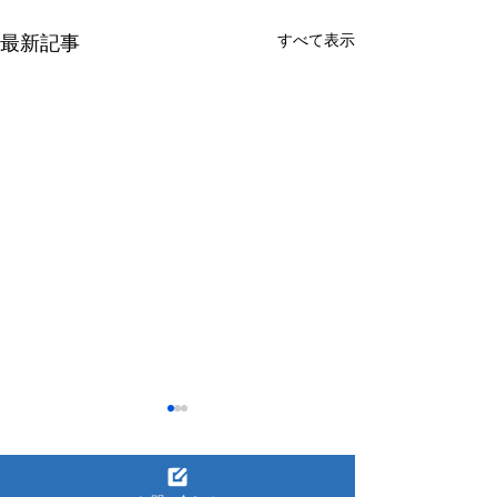
すべて表示
最新記事
2026.04.24 | ゴールデン
2025.12.09 |
ウイーク期間の営業のお
業のお知らせ
知らせ
平素より格別のご高配を賜り
平素より格別のご