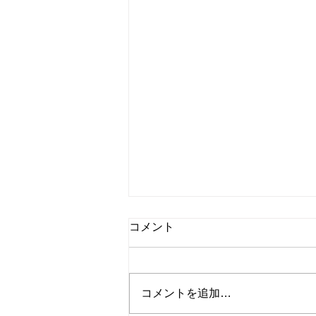
2026.07.27｜夏季休業のお知
コメント
らせ
平素は格別のご愛顧を賜り、厚く
御礼申し上げます。 誠に勝手な
コメントを追加…
がら、下記の期間を夏季休業とさ