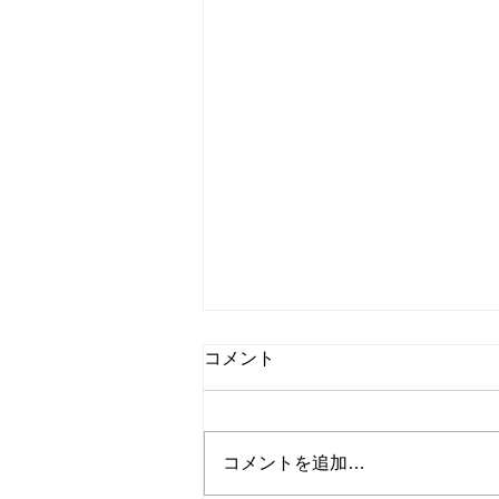
2026.07.27｜夏季休業のお知
コメント
らせ
平素は格別のご愛顧を賜り、厚く
御礼申し上げます。 誠に勝手な
コメントを追加…
がら、下記の期間を夏季休業とさ