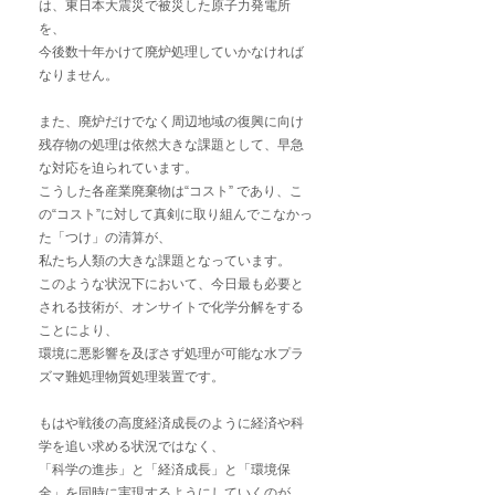
は、東日本大震災で被災した原子力発電所
を、
今後数十年かけて廃炉処理していかなければ
なりません。
また、廃炉だけでなく周辺地域の復興に向け
残存物の処理は依然大きな課題として、早急
な対応を迫られています。
こうした各産業廃棄物は“コスト” であり、こ
の“コスト”に対して真剣に取り組んでこなかっ
た「つけ」の清算が、
私たち人類の大きな課題となっています。
このような状況下において、今日最も必要と
される技術が、オンサイトで化学分解をする
ことにより、
環境に悪影響を及ぼさず処理が可能な水プラ
ズマ難処理物質処理装置です。
もはや戦後の高度経済成長のように経済や科
学を追い求める状況ではなく、
「科学の進歩」と「経済成長」と「環境保
全」を同時に実現するようにしていくのが、