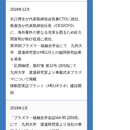
2018年12月
矢口博文が代表取締役会長兼CTOに就任。
島俊浩が代表取締役社長（CEO/CFO）
に、海外案件の更なる充実を図るため佐久
間英明が執行役員に就任。
第35回プラズマ・核融合学会にて 九州大
学 渡邉研究室がHELIXとの協同研究結果
を発表
「応用物理」第87巻 第12号 (2018)にて
九州大学 渡邉研究室より車載式水プラズ
マについて掲載
移動型実証プラント（HELIXラボ）建設開
始
2019年1月
「プラズマ・核融合学会誌Vol.95 (2019)」
にて 九州大学 渡邉研究室より当社の車