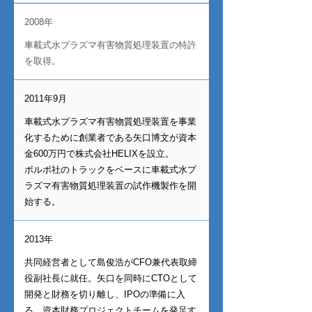
2008年
車載式水プラズマ有害物質処理装置の特許
を取得。
2011年9月
車載式水プラズマ有害物質処理装置を事業
化するために創業者である矢口博文が資本
金600万円で株式会社HELIXを設立。
ボルボ社のトラックをベースに車載式水プ
ラズマ有害物質処理装置の試作機製作を開
始する。
2013年
共同経営者として島俊浩がCFO兼代表取締
役副社長に就任。矢口を同時にCTOとして
開発と財務を切り離し、IPOの準備に入
る。資本財務プロジェクトチームを発足す