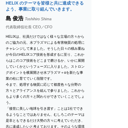
HELIX のテーマを皆様と共に達成できる
よう、事業に取り組んでいきます。
島 俊浩
Toshihiro Shima
代表取締役社長 CEO／CFO
HELIXは、社員だけではなく様々な立場の方々から
のご協力の元、水プラズマによる有害物質の処理に
チャレンジして来ました。そうした日々の積み重ね
が今日のHELIXコア技術を形成するに至り、これか
らはこのコア技術をどこまで磨けるか、いかに展開
していくかというフェーズに入りました。ストロン
グポイントを横展開させ水プラズマ＋αを新たな事
業の柱に育てていく段階です。
今まで、処理する物質に応じて都度色々な分野の
方々とアライアンスを組んで参りました。これから
もより多くの方々と関わりができていくことでしょ
う。
「後世に美しい地球を引き渡す」ことは1社ででき
るようなことではありません、むしろこのテーマは
是非ともできるだけ大勢の方々に考えていただき、
共に達成したいと考えております。そのような環境