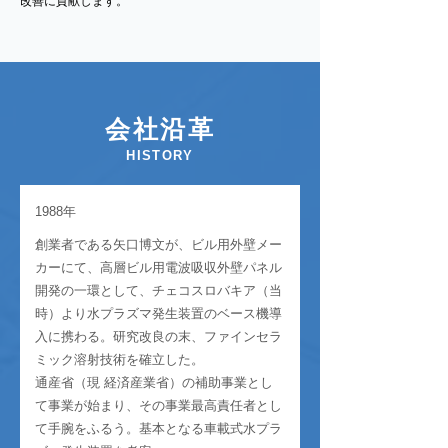
改善に貢献します。
会社沿革
HISTORY
1988年
創業者である矢口博文が、ビル用外壁メー
カーにて、高層ビル用電波吸収外壁パネル
開発の一環として、チェコスロバキア（当
時）より水プラズマ発生装置のベース機導
入に携わる。研究改良の末、ファインセラ
ミック溶射技術を確立した。
通産省（現 経済産業省）の補助事業とし
て事業が始まり、その事業最高責任者とし
て手腕をふるう。基本となる車載式水プラ