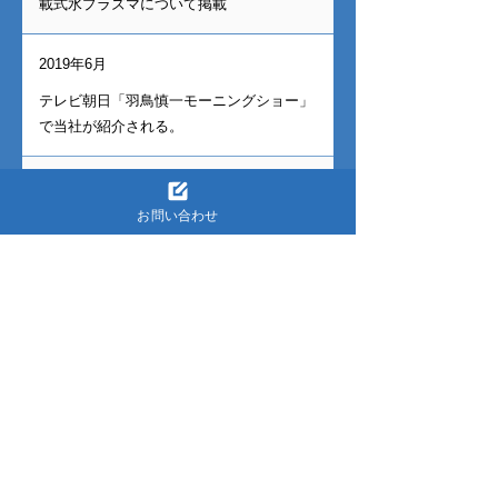
載式水プラズマについて掲載
2019年6月
テレビ朝日「羽鳥慎一モーニングショー」
で当社が紹介される。
2019年9月
お問い合わせ
神奈川県より経営革新計画が承認される。
(公財) 原子力バックエンド推進センター
(RANDEC)賛助会入会
2020年2月
アントニオ猪木氏喜寿パーティでフィリピ
ン共同事業の発表
2021年2月
資本金を1,000万円（資本剰余金8,500万