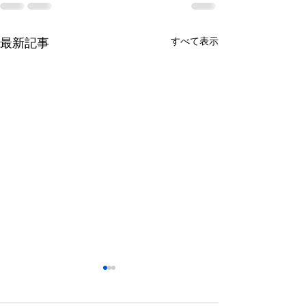
すべて表示
最新記事
2026.04.24 | ゴールデン
2025.12.09 |
ウイーク期間の営業のお
業のお知らせ